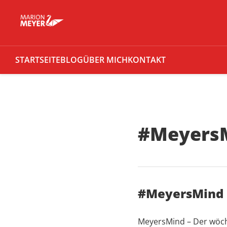
STARTSEITE
BLOG
ÜBER MICH
KONTAKT
#Meyers
#MeyersMind
MeyersMind – Der wöchen