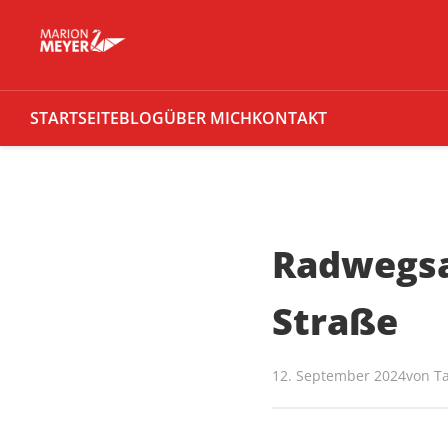
STARTSEITE
BLOG
ÜBER MICH
KONTAKT
Radwegsa
Straße
12. September 2024
von
T