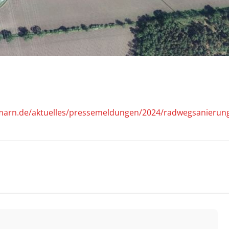
rmarn.de/aktuelles/pressemeldungen/2024/radwegsanierung