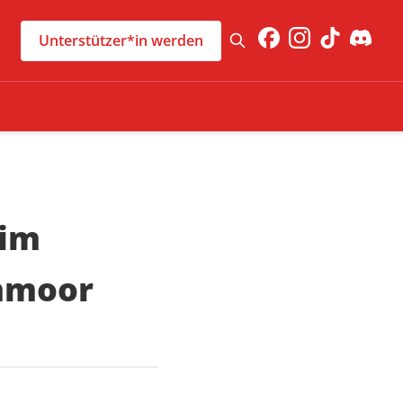
Unterstützer*in werden
 im
mmoor