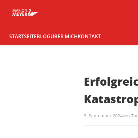
STARTSEITE
BLOG
ÜBER MICH
KONTAKT
Erfolgrei
Katastr
3. September 2024
von
Ta