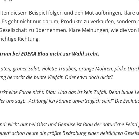
en diesem Beispiel folgen und den Mut aufbringen, klare 
 Es geht nicht nur darum, Produkte zu verkaufen, sondern
Gesellschaft zu übernehmen. Klare Meinungen, wie die von 
 richtige Richtung.
rum bei EDEKA Blau nicht zur Wahl steht.
ten, grüner Salat, violette Trauben, orange Möhren, pinke Drac
g herrscht die bunte Vielfalt. Oder etwa doch nicht?
kt eine Farbe nicht: Blau. Und das ist kein Zufall. Denn blaue L
r uns sagt: „Achtung! Ich könnte unverträglich sein!“ Die Evoluti
d: Nicht nur bei Obst und Gemüse ist Blau der natürliche Feind g
uen“ schon heute die größte Bedrohung einer vielfältigen Gesells