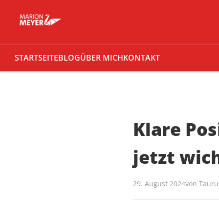
STARTSEITE
BLOG
ÜBER MICH
KONTAKT
Klare Pos
jetzt wic
29. August 2024
von
Tauru