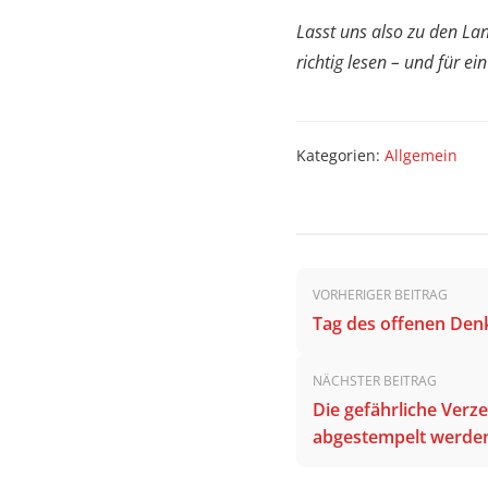
Lasst uns also zu den L
richtig lesen – und für e
Kategorien:
Allgemein
Beitrags-
VORHERIGER BEITRAG
Navigation
Tag des offenen Den
NÄCHSTER BEITRAG
Die gefährliche Verz
abgestempelt werden